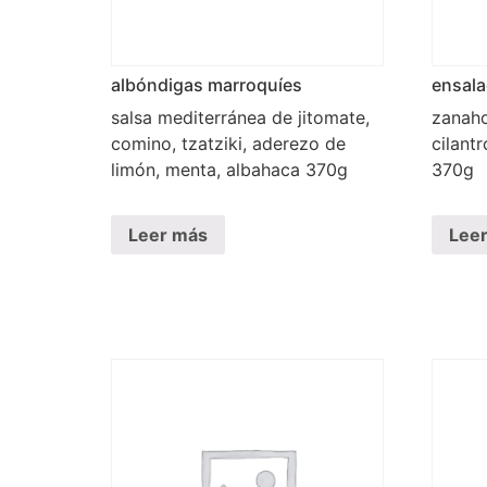
albóndigas marroquíes
ensala
salsa mediterránea de jitomate,
zanaho
comino, tzatziki, aderezo de
cilantr
limón, menta, albahaca 370g
370g
Leer más
Lee