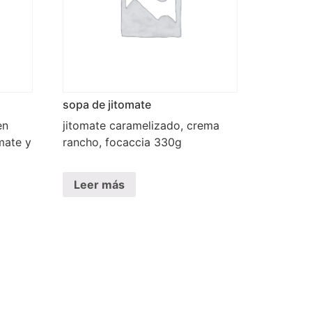
sopa de jitomate
en
jitomate caramelizado, crema
mate y
rancho, focaccia 330g
Leer más