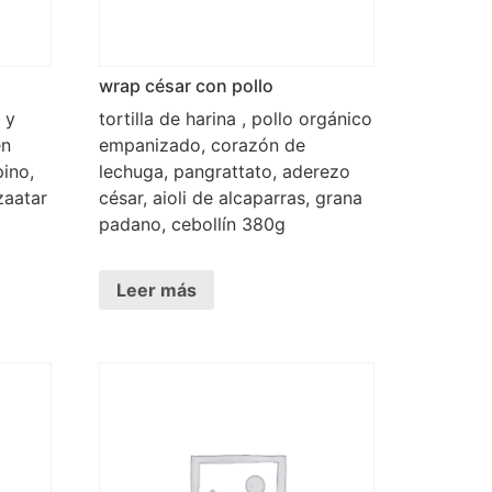
wrap césar con pollo
 y
tortilla de harina , pollo orgánico
en
empanizado, corazón de
pino,
lechuga, pangrattato, aderezo
zaatar
césar, aioli de alcaparras, grana
padano, cebollín 380g
Leer más