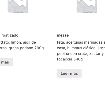
i rostizado
mezze
tato, limón, aioli de
feta, aceitunas marinadas 
rras, grana padano 290g
casa, hummus clásico, jito
pepino con eretz, zaatar y
focaccia 540g
r más
Leer más