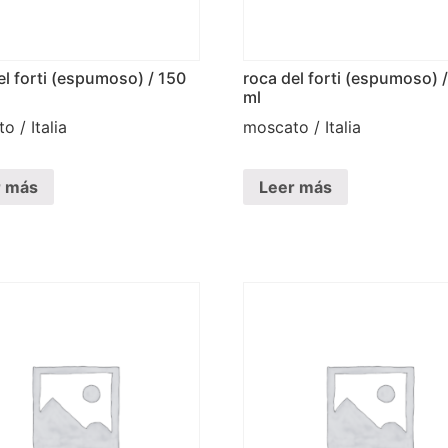
el forti (espumoso) / 150
roca del forti (espumoso) 
ml
o / Italia
moscato / Italia
r más
Leer más