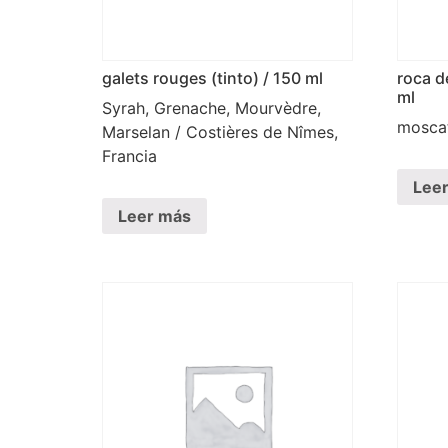
galets rouges (tinto) / 150 ml
roca d
ml
Syrah, Grenache, Mourvèdre,
moscat
Marselan / Costières de Nîmes,
Francia
Lee
Leer más