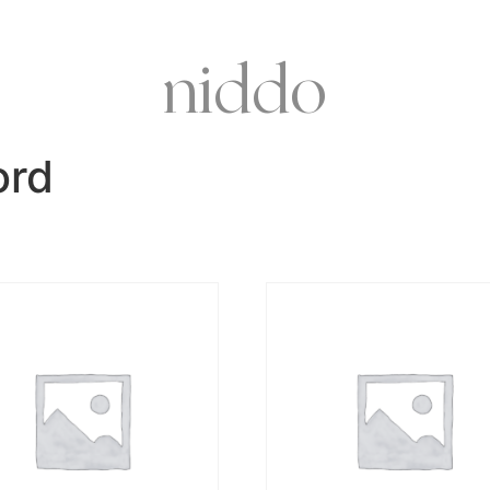
niddo
ord