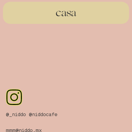
casa
@_niddo
@niddocafe
mmm@niddo.mx