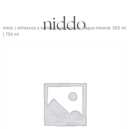
niddo
Inicio
/
refrescos y kombuchas polanco
/ agua mineral: 355 ml
| 750 ml