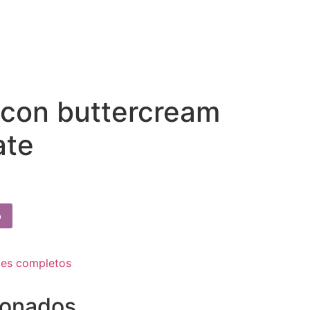
 con buttercream
ate
o
les completos
ionados