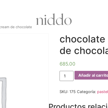
niddo
rcream de chocolate
chocolate
de chocol
685.00
Añadir al carrit
SKU:
175
Categoría:
paste
Productos relac