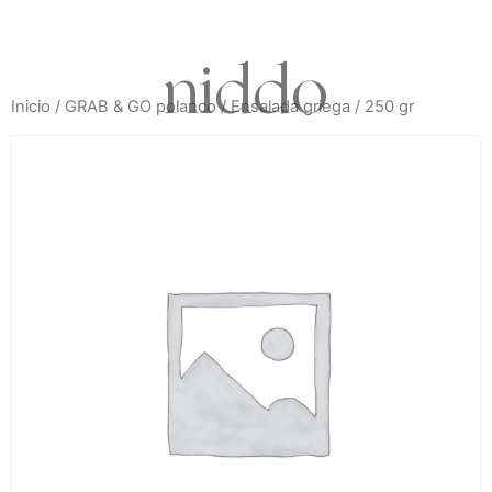
niddo
Inicio
/
GRAB & GO polanco
/ Ensalada griega / 250 gr