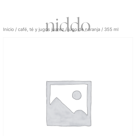
niddo
Inicio
/
café, té y jugos juarez
/ jugo de naranja / 355 ml