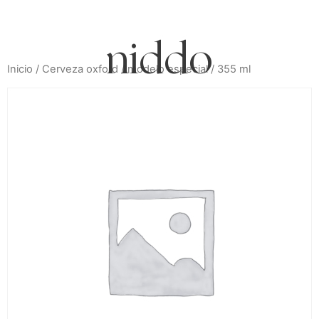
cdmx
Inicio
/
Cerveza oxford
/ modelo especial / 355 ml