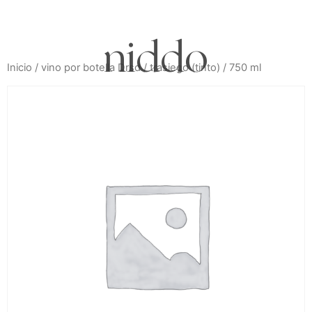
niddo
Inicio
/
vino por botella Drsd
/ trasiego (tinto) / 750 ml