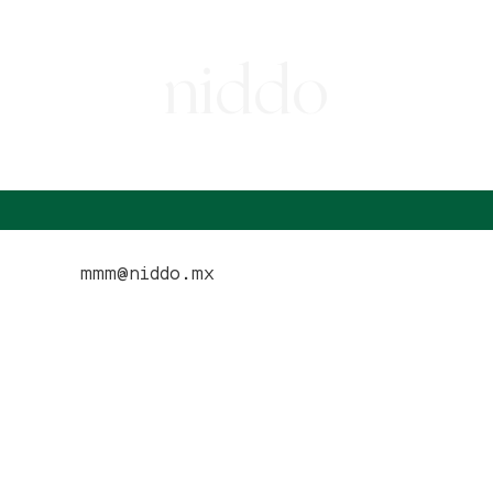
niddo
mmm@niddo.mx