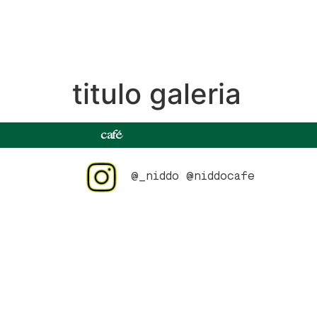
titulo galeria
café
@_niddo
@niddocafe