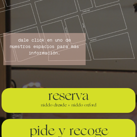
dale click en uno de
nuestros espacios para más
información.
reserva
niddo dresde + niddo oxford
pide y recoge