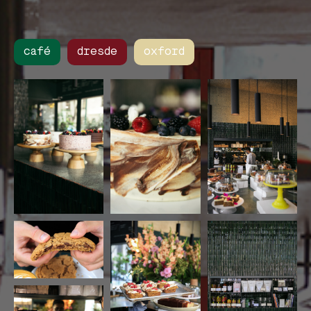
café
dresde
oxford