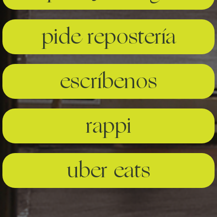
pide repostería
escríbenos
rappi
uber eats