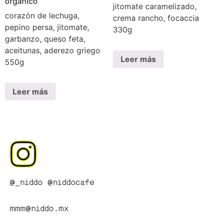
orgánico
jitomate caramelizado,
corazón de lechuga,
crema rancho, focaccia
pepino persa, jitomate,
330g
garbanzo, queso feta,
aceitunas, aderezo griego
Leer más
550g
Leer más
@_niddo
@niddocafe
mmm@niddo.mx