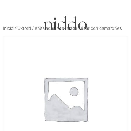
niddo
Inicio
/
Oxford
/
ensaladas
/ ensalada césar con camarones