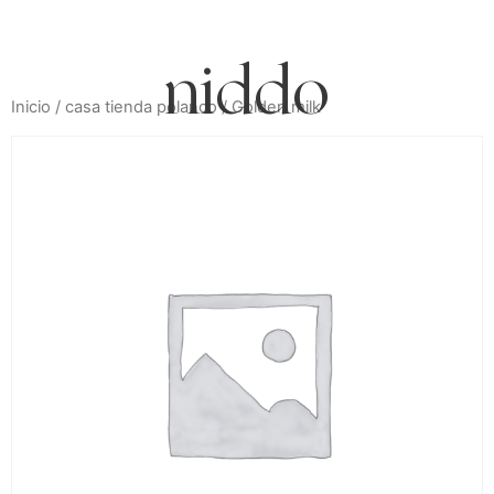
cdmx
Inicio
/
casa tienda polanco
/ Golden milk