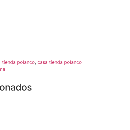
 tienda polanco
,
casa tienda polanco
oma
ionados