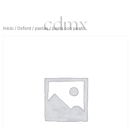
cdmx
Inicio
/
Oxford
/
pastas
/ pasta con pesto