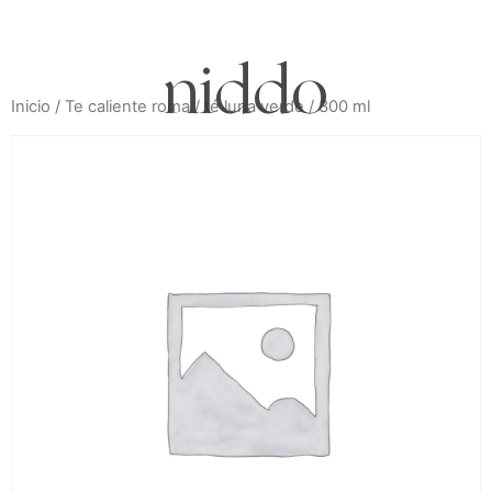
niddo
Inicio
/
Te caliente roma
/ té luna verde / 300 ml