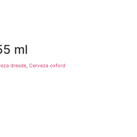
55 ml
veza dresde
,
Cerveza oxford