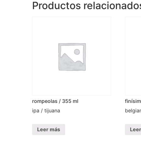
Productos relacionado
rompeolas / 355 ml
finísi
ipa / tijuana
belgia
Leer más
Lee