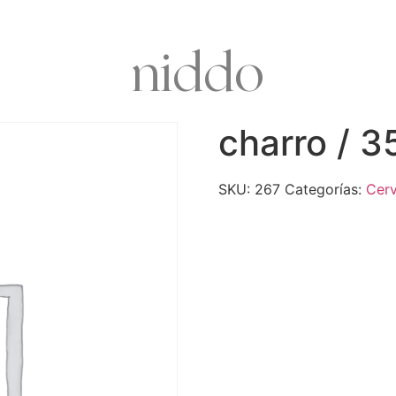
niddo
charro / 3
SKU:
267
Categorías:
Cer