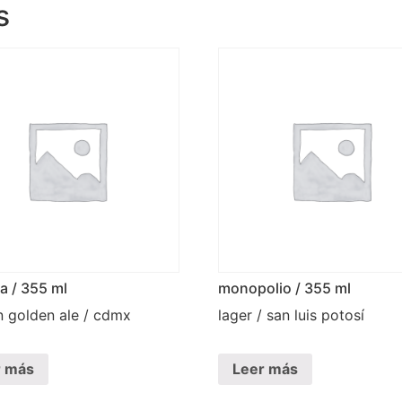
s
ma / 355 ml
monopolio / 355 ml
n golden ale / cdmx
lager / san luis potosí
r más
Leer más