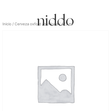
cdmx
Inicio
/
Cerveza oxford
/ terrícola / 473 ml