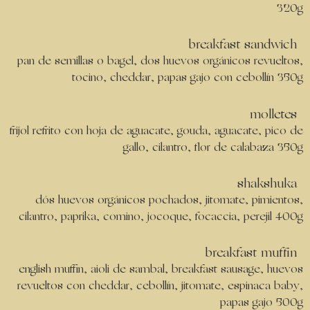
320g
breakfast sandwich
pan de semillas o bagel, dos huevos orgánicos revueltos,
tocino, cheddar, papas gajo con cebollín 350g
molletes
frijol refrito con hoja de aguacate, gouda, aguacate, pico de
gallo, cilantro, flor de calabaza 350g
shakshuka
dós huevos orgánicos pochados, jitomate, pimientos,
cilantro, paprika, comino, jocoque, focaccia, perejil 400g
breakfast muffin
english muffin, aioli de sambal, breakfast sausage, huevos
revueltos con cheddar, cebollín, jitomate, espinaca baby,
papas gajo 500g